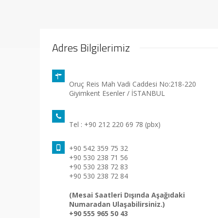
Adres Bilgilerimiz
Oruç Reis Mah Vadi Caddesi No:218-220
Giyimkent Esenler / İSTANBUL
Tel : +90 212 220 69 78 (pbx)
+90 542 359 75 32
+90 530 238 71 56
+90 530 238 72 83
+90 530 238 72 84
(Mesai Saatleri Dışında Aşağıdaki
Numaradan Ulaşabilirsiniz.)
+90 555 965 50 43