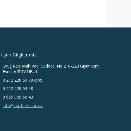
etişim Bilgilerimiz
Oruç Reis Mah Vadi Caddesi No:218-220 Giyimkent
Esenler/İSTANBUL
0 212 220 69 78 (pbx)
0 212 220 63 98
0 555 965 50 43
info@karttime.com.tr